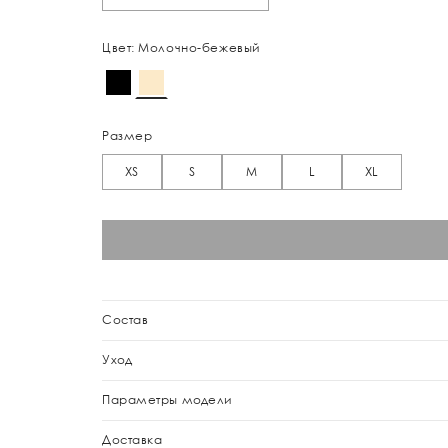
Цвет: Молочно-бежевый
Размер
XS
S
M
L
XL
Состав
Уход
Параметры модели
Доставка