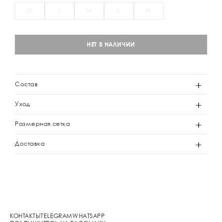
XS
S
M
L
XL
НЕТ В НАЛИЧИИ
Состав
Уход
Размерная сетка
Доставка
КОНТАКТЫ
TELEGRAM
WHATSAPP