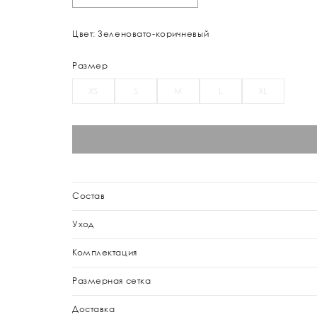
Цвет: Зеленовато-коричневый
Размер
XS
S
M
L
XL
Состав
Уход
Комплектация
Размерная сетка
Доставка